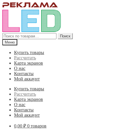
Перейти
Перейти
к
к
навигации
содержимому
Искать:
Поиск
Меню
Купить товары
Рассчитать
Карта экранов
О нас
Контакты
Мой аккаунт
Купить товары
Рассчитать
Карта экранов
О нас
Контакты
Мой аккаунт
0,00
₽
0 товаров